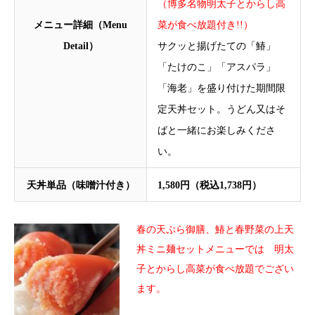
（博多名物明太子とからし高
メニュー詳細（Menu
菜が食べ放題付き!!）
Detail）
サクッと揚げたての「鰆」
「たけのこ」「アスパラ」
「海老」を盛り付けた期間限
定天丼セット。うどん又はそ
ばと一緒にお楽しみくださ
い。
天丼単品（味噌汁付き）
1,580円（税込1,738円）
春の天ぷら御膳、鰆と春野菜の上天
丼ミニ麺セットメニューでは 明太
子とからし高菜が食べ放題でござい
ます。