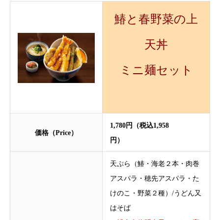
鰆と春野菜の上
天丼
ミニ麺セット
1,780円（税込1,958
価格（Price）
円）
天ぷら（鰆・海老２本・肉巻
アスパラ・穂先アスパラ・た
けのこ・野菜２種）/うどん又
はそば