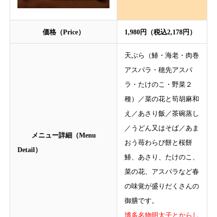
価格（Price）
1,980円（税込2,178円）
天ぷら（鰆・海老・肉巻
アスパラ・穂先アスパ
ラ・たけのこ・野菜２
種）／菜の花と筍胡麻和
え／あさり飯／茶碗蒸し
／うどん又はそば／あま
メニュー詳細（Menu
おう苺わらび餅と桜餅
Detail）
鰆、あさり、たけのこ、
菜の花、アスパラなど春
の味覚が盛りだくさんの
御膳です。
博多名物明太子とからし