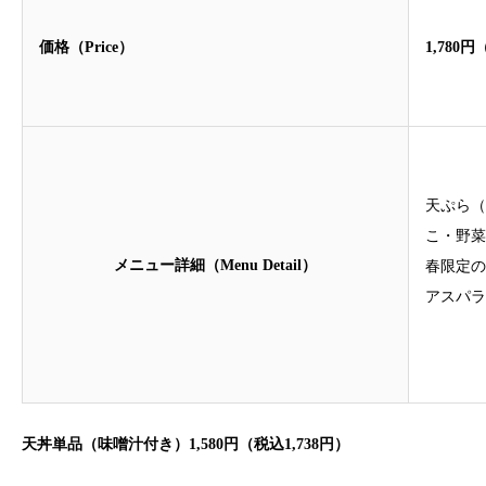
価格（Price）
1,780円
天ぷら（
こ・野菜
メニュー詳細（Menu Detail）
春限定の
アスパラ
天丼単品（味噌汁付き）
1,580円（税込1,738円）