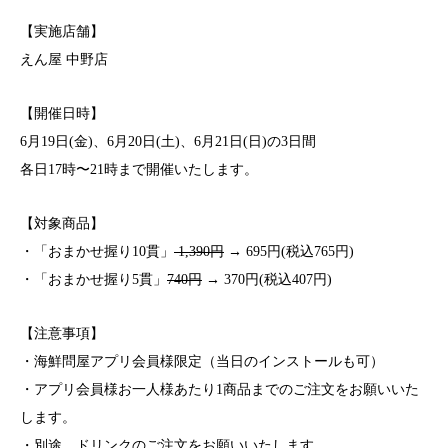
【実施店舗】
えん屋 中野店
【開催日時】
6月19日(金)、6月20日(土)、6月21日(日)の3日間
各日17時〜21時まで開催いたします。
【対象商品】
・「おまかせ握り
10
貫」
1,390
円
→
695
円(税込
765
円)
・「おまかせ握り
5
貫」
740
円
→
370
円(税込
407
円)
【注意事項】
・海鮮問屋アプリ会員様限定（当日のインストールも可）
・アプリ会員様お一人様あたり1商品までのご注文をお願いいた
します。
・別途、ドリンクのご注文をお願いいたします。