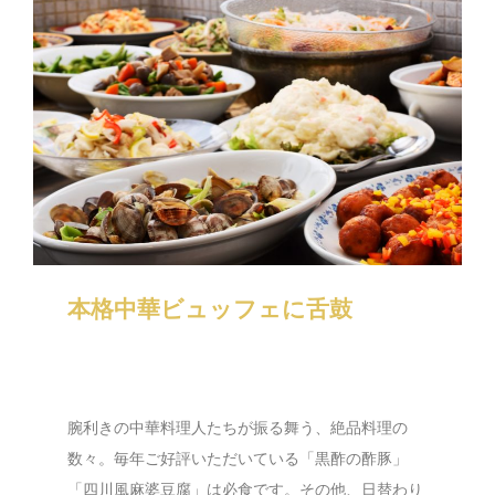
本格中華ビュッフェに舌鼓
腕利きの中華料理人たちが振る舞う、絶品料理の
数々。毎年ご好評いただいている「黒酢の酢豚」
「四川風麻婆豆腐」は必食です。その他、日替わり