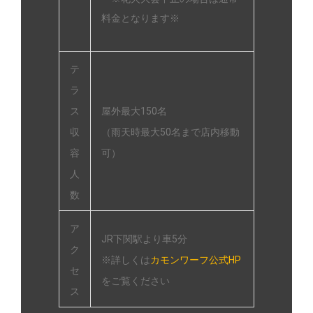
料金となります※
テ
ラ
ス
屋外最大150名
収
（雨天時最大50名まで店内移動
容
可）
人
数
ア
JR下関駅より車5分
ク
※詳しくは
カモンワーフ公式HP
セ
をご覧ください
ス