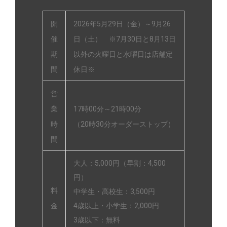
開
2026年5月29日（金）～9月26
催
日（土） ※7月30日と8月13日
期
以外の火曜日と水曜日は店舗定
間
休日※
営
業
17時00分～21時00分
時
（20時30分オーダーストップ）
間
大人：5,000円（早割：4,500
円）
料
中学生・高校生：3,500円
金
4歳以上・小学生：2,000円
3歳以下：無料