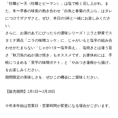
「牡蠣ピー天（牡蠣とピーマン）」は塩で軽く召し上がれ。ま
た、冬〜早春の味覚の抱き合わせ「白魚と春菊の天ぷら」はタレ
につけてザクザクと。ぜひ、本日の1杯と一緒にお楽しみくださ
い。
さらに、お酒のあてにぴったりの濃味シリーズ！ニラと卵黄でス
タミナ満点「ニラの味噌ユッケ」に、じゃがいもと塩辛の組み合
わせがたまらない「じゃがバター塩辛添え」、塩焼きとは違う旨
さ「秋刀魚のぬか漬け焼き」もオススメです。お箸休めには、手
軽につまめる「里芋の味噌ポテト」と「やみつき蓮根から揚げ」
をお楽しみください。
期間限定の美味しさを、ぜひこの機会にご賞味ください。
【販売期間】2月1日〜2月28日
※年末年始は営業日・営業時間が変更になる場合がございます。