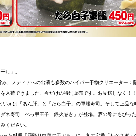
ん干し」。
営み、メディアへの出演も多数のハイパー干物クリエーター：
」を入荷できました。今だけの特別販売です。お見逃しなく！
といえば「あん肝」と「たら白子」の軍艦寿司。そして上品な
りダネ寿司「べっ甲玉子 鉄火巻き」が登場。酒の肴にもぴっ
しみください。
わった料理「霜降り白菜の天ぷら」に、冬の定番「わかさぎ」