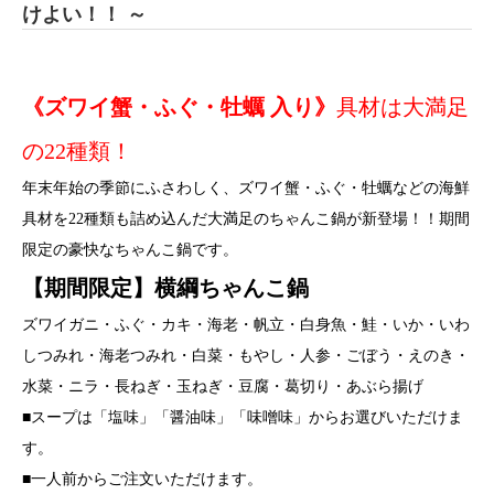
けよい！！ ～
《ズワイ蟹・ふぐ・牡蠣 入り》
具材は大満足
の22種類！
年末年始の季節にふさわしく、ズワイ蟹・ふぐ・牡蠣などの海鮮
具材を22種類も詰め込んだ大満足のちゃんこ鍋が新登場！！期間
限定の豪快なちゃんこ鍋です。
【期間限定】横綱ちゃんこ鍋
ズワイガニ・ふぐ・カキ・海老・帆立・白身魚・鮭・いか・いわ
しつみれ・海老つみれ・白菜・もやし・人参・ごぼう・えのき・
水菜・ニラ・長ねぎ・玉ねぎ・豆腐・葛切り・あぶら揚げ
■スープは「塩味」「醤油味」「味噌味」からお選びいただけま
す。
■一人前からご注文いただけます。