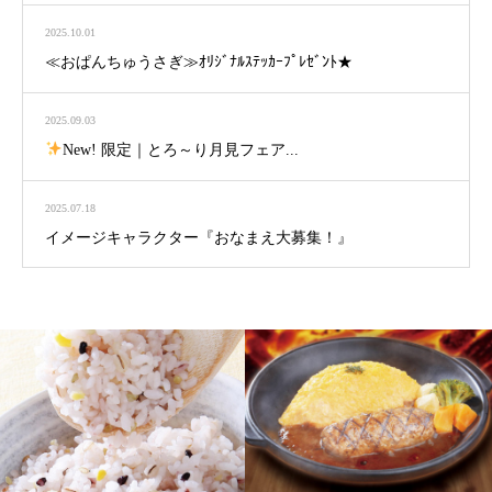
2025.10.01
≪おぱんちゅうさぎ≫ｵﾘｼﾞﾅﾙｽﾃｯｶｰﾌﾟﾚｾﾞﾝﾄ★
2025.09.03
New! 限定｜とろ～り月見フェア...
2025.07.18
イメージキャラクター『おなまえ大募集！』