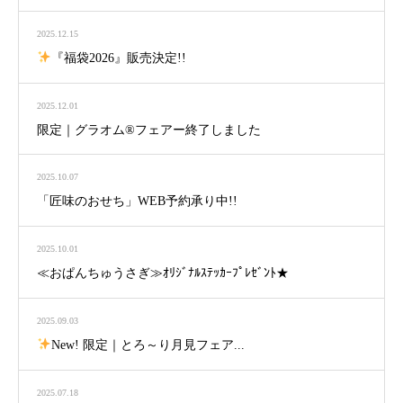
2025.12.15
『福袋2026』販売決定!!
2025.12.01
限定｜グラオム®フェアー終了しました
2025.10.07
「匠味のおせち」WEB予約承り中!!
2025.10.01
≪おぱんちゅうさぎ≫ｵﾘｼﾞﾅﾙｽﾃｯｶｰﾌﾟﾚｾﾞﾝﾄ★
2025.09.03
New! 限定｜とろ～り月見フェア...
2025.07.18