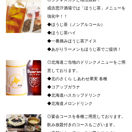
成吉思汗酒場では「ほうじ茶」メニューを
強化中！！
◆ほうじ茶（ノンアルコール）
◆ほうじ茶ハイ
◆一番摘みほうじ茶アイス
◆あがりラーメンもほうじ茶でご提供！
◎北海道ご当地のドリンクメニューをご用
意しております。
◆北のさくら しあわせ果実 各種
◆コアップガラナ
◆北海道ハスカップドリンク
◆北海道メロンドリンク
◎宴会コースを各種ご用意しております。
飲み放題付きのコースもございます。