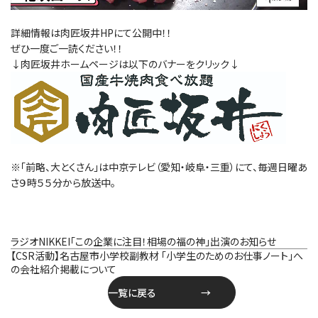
詳細情報は肉匠坂井HPにて公開中！！
ぜひ一度ご一読ください！！
↓肉匠坂井ホームページは以下のバナーをクリック↓
※「前略、大とくさん」は中京テレビ（愛知・岐阜・三重）にて、毎週日曜あ
さ９時５５分から放送中。
投
ラジオNIKKEI「この企業に注目！相場の福の神」出演のお知らせ
稿
【CSR活動】名古屋市小学校副教材 「小学生のためのお仕事ノート」へ
ナ
の会社紹介掲載について
ビ
一覧に戻る
ゲ
ー