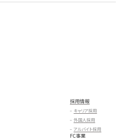
採用情報
キャリア採用
外国人採用
アルバイト採用
FC事業