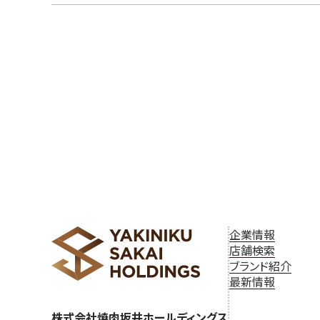
投
稿
の
ペ
ー
ジ
送
り
企業情報
店舗検索
ブランド紹介
最新情報
株式会社焼肉坂井ホールディングス