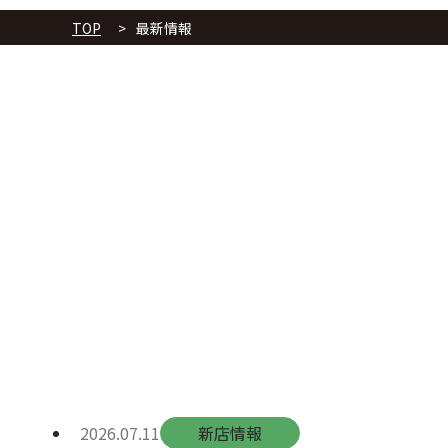
TOP
最新情報
2026.07.11
新店情報