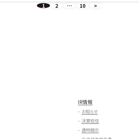
1
2
…
10
>
固
固
固
定
定
定
ペ
ペ
ペ
ー
ー
ー
ジ
ジ
ジ
IR情報
お知らせ
決算短信
適時開示