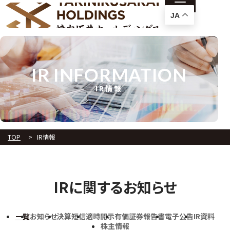
JA
IR INFORMATION
IR情報
TOP
IR情報
IRに関するお知らせ
一覧
お知らせ
決算短信
適時開示
有価証券報告書
電子公告
IR資料
株主情報