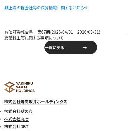
非上場の親会社等の決算情報に関するお知らせ
投
有価証券報告書－第67期(2025/04/01－2026/03/31)
稿
支配株主等に関する事項について
ナ
一覧に戻る
ビ
ゲ
ー
シ
ョ
ン
株式会社焼肉坂井ホールディングス
株式会社壁の穴
株式会社丸七
株式会社DBT