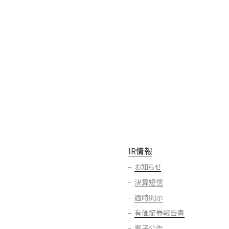
IR情報
お知らせ
決算短信
適時開示
有価証券報告書
電子公告