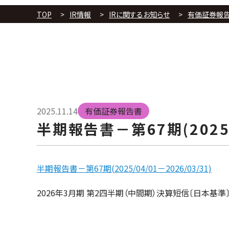
TOP
IR情報
IRに関するお知らせ
有価証券報
2025.11.14
有価証券報告書
半期報告書－第67期(2025/0
半期報告書－第67期(2025/04/01－2026/03/31)
投
2026年3月期 第2四半期（中間期）決算短信〔日本基準〕
稿
ナ
ビ