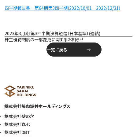
四半期報告書－第64期第3四半期(2022/10/01－2022/12/31)
投
2023年3月期 第3四半期決算短信〔日本基準〕(連結)
稿
株主優待制度の一部変更に関するお知らせ
ナ
一覧に戻る
ビ
ゲ
ー
シ
ョ
ン
株式会社焼肉坂井ホールディングス
株式会社壁の穴
株式会社丸七
株式会社DBT