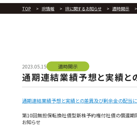
TOP
IR情報
IRに関するお知らせ
適時開示
2023.05.15
適時開示
通期連結業績予想と実績と
通期連結業績予想と実績との差異及び剰余金の配当に
投
第10回無担保転換社債型新株予約権付社債の償還期
稿
お知らせ
ナ
ビ