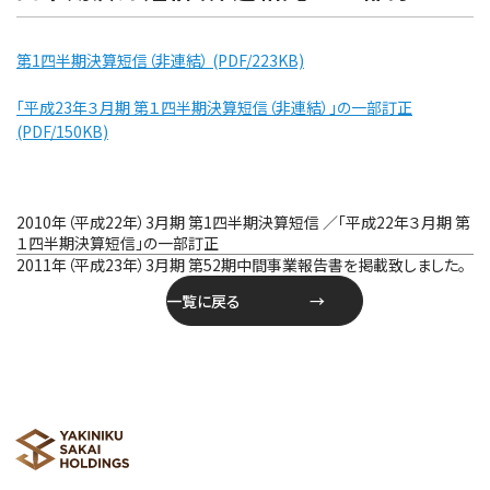
第1四半期決算短信（非連結） (PDF/223KB)
「平成23年３月期 第１四半期決算短信（非連結）」の一部訂正
(PDF/150KB)
投
2010年（平成22年）3月期 第1四半期決算短信 ／「平成22年３月期 第
稿
１四半期決算短信」の一部訂正
ナ
2011年（平成23年）3月期 第52期中間事業報告書を掲載致しました。
ビ
一覧に戻る
ゲ
ー
シ
ョ
ン