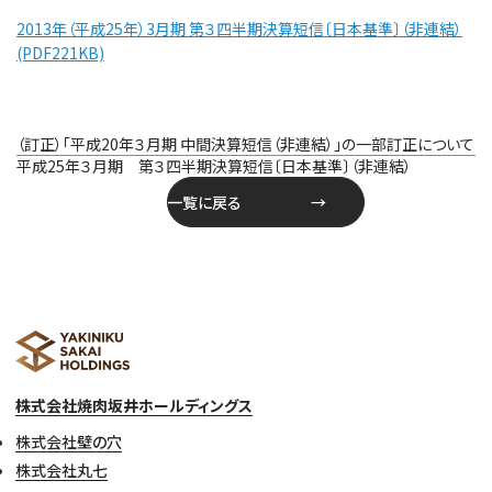
2013年（平成25年）3月期 第３四半期決算短信〔日本基準〕（非連結）
(PDF221KB)
投
（訂正）「平成20年３月期 中間決算短信（非連結）」の一部訂正について
稿
平成25年３月期 第３四半期決算短信〔日本基準〕（非連結）
ナ
一覧に戻る
ビ
ゲ
ー
シ
ョ
ン
株式会社焼肉坂井ホールディングス
株式会社壁の穴
株式会社丸七