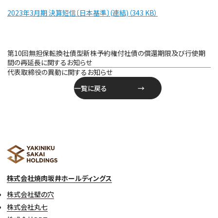
2023年3月期 決算短信〔日本基準〕(連結)（343 KB）
投
第10回無担保転換社債型新株予約権付社債の償還期限及び行使期
稿
間の再延長に関するお知らせ
ナ
代表取締役の異動に関するお知らせ
ビ
一覧に戻る
ゲ
ー
シ
ョ
ン
株式会社焼肉坂井ホールディングス
株式会社壁の穴
株式会社丸七