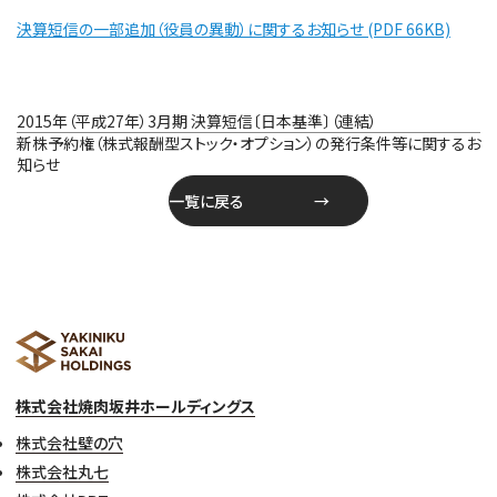
決算短信の一部追加（役員の異動）に関するお知らせ (PDF 66KB)
投
2015年（平成27年）3月期 決算短信〔日本基準〕（連結）
稿
新株予約権（株式報酬型ストック・オプション）の発行条件等に関するお
ナ
知らせ
ビ
一覧に戻る
ゲ
ー
シ
ョ
ン
株式会社焼肉坂井ホールディングス
株式会社壁の穴
株式会社丸七