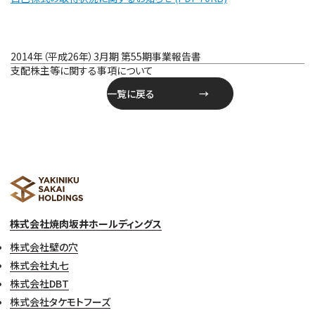
投
2014年（平成26年）3月期 第55期事業報告書
稿
支配株主等に関する事項について
ナ
一覧に戻る
ビ
ゲ
ー
シ
ョ
ン
株式会社焼肉坂井ホールディングス
株式会社壁の穴
株式会社丸七
株式会社DBT
株式会社タケモトフーズ