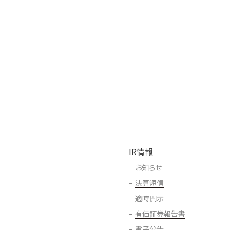
IR情報
お知らせ
決算短信
適時開示
有価証券報告書
電子公告