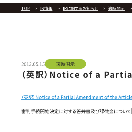
TOP
IR情報
IRに関するお知らせ
適時開示
2013.05.15
適時開示
（英訳）Notice of a Partia
（英訳）Notice of a Partial Amendment of the Article
投
審判手続開始決定に対する答弁書及び課徴金について
稿
ナ
ビ