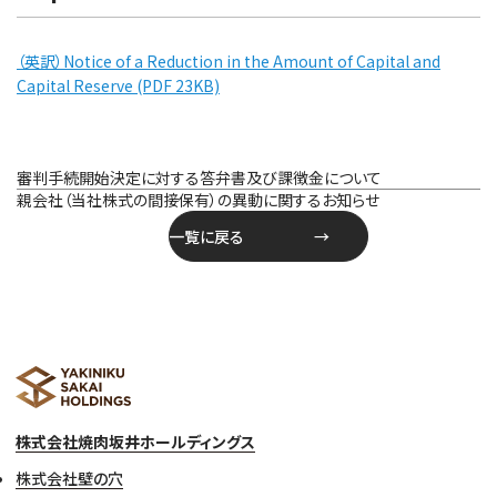
（英訳）Notice of a Reduction in the Amount of Capital and
Capital Reserve (PDF 23KB)
投
審判手続開始決定に対する答弁書及び課徴金について
稿
親会社（当社株式の間接保有）の異動に関するお知らせ
ナ
一覧に戻る
ビ
ゲ
ー
シ
ョ
ン
株式会社焼肉坂井ホールディングス
株式会社壁の穴