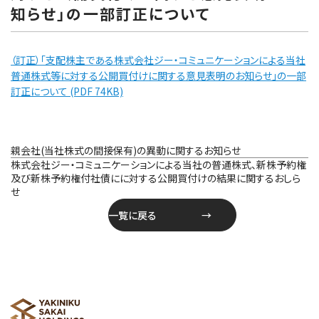
知らせ」の一部訂正について
（訂正）「支配株主である株式会社ジー・コミュニケーションによる当社
普通株式等に対する公開買付けに関する意見表明のお知らせ」の一部
訂正について (PDF 74KB)
投
親会社(当社株式の間接保有)の異動に関するお知らせ
稿
株式会社ジー・コミュニケーションによる当社の普通株式、新株予約権
ナ
及び新株予約権付社債にに対する公開買付けの結果に関するおしら
ビ
せ
ゲ
一覧に戻る
ー
シ
ョ
ン