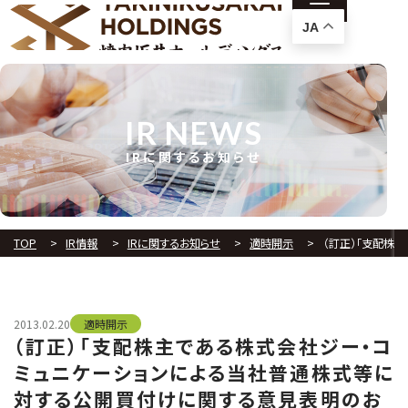
JA
IR NEWS
IRに関するお知らせ
TOP
IR情報
IRに関するお知らせ
適時開示
（訂正）「支配株
2013.02.20
適時開示
（訂正）「支配株主である株式会社ジー・コ
ミュニケーションによる当社普通株式等に
対する公開買付けに関する意見表明のお