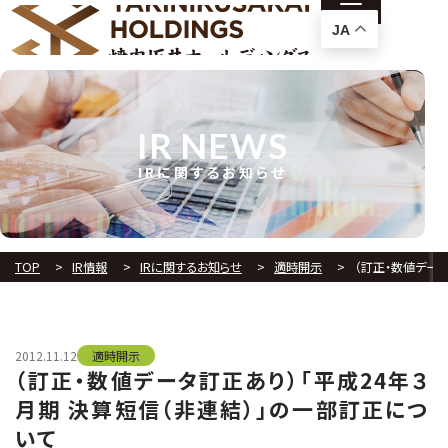
JA
IR NEWS
IRに関するお知らせ
TOP
IR情報
IRに関するお知らせ
適時開示
（訂正・数値データ
2012.11.12
適時開示
（訂正・数値データ訂正あり）「平成24年３
月期 決算短信（非連結）」の一部訂正につ
いて