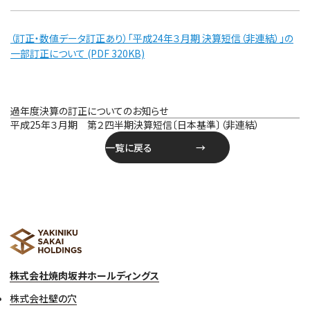
（訂正・数値データ訂正あり）「平成24年３月期 決算短信（非連結）」の
一部訂正について (PDF 320KB)
投
過年度決算の訂正についてのお知らせ
稿
平成25年３月期 第２四半期決算短信〔日本基準〕（非連結）
ナ
一覧に戻る
ビ
ゲ
ー
シ
ョ
ン
株式会社焼肉坂井ホールディングス
株式会社壁の穴