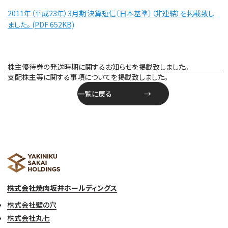
2011年（平成23年）3月期 決算短信〔日本基準〕（非連結）を掲載致し
ました。 (PDF 652KB)
投
株主優待券の発送時期に関するお知らせを掲載致しました。
稿
支配株主等に関する事項についてを掲載致しました。
ナ
一覧に戻る
ビ
ゲ
ー
シ
ョ
ン
株式会社焼肉坂井ホールディングス
株式会社壁の穴
株式会社丸七