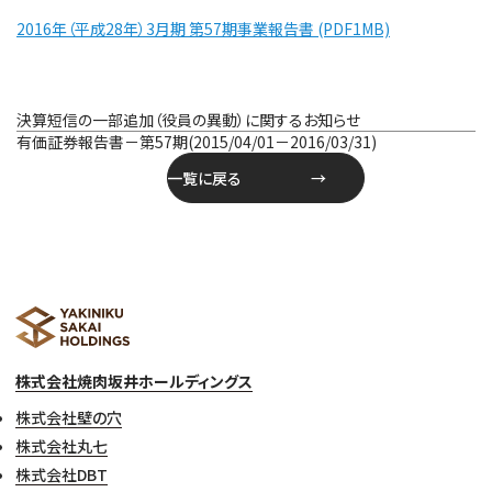
2016年（平成28年）3月期 第57期事業報告書 (PDF1MB)
投
決算短信の一部追加（役員の異動）に関するお知らせ
稿
有価証券報告書－第57期(2015/04/01－2016/03/31)
ナ
一覧に戻る
ビ
ゲ
ー
シ
ョ
ン
株式会社焼肉坂井ホールディングス
株式会社壁の穴
株式会社丸七
株式会社DBT