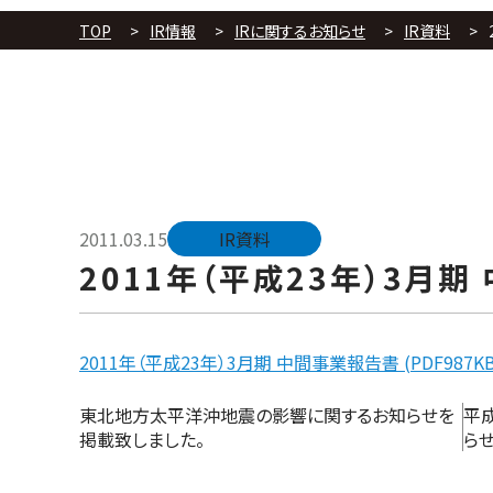
TOP
IR情報
IRに関するお知らせ
IR資料
2011.03.15
IR資料
2011年（平成23年）3月
2011年（平成23年）3月期 中間事業報告書 (PDF987KB
投
東北地方太平洋沖地震の影響に関するお知らせを
平
稿
掲載致しました。
ら
ナ
ビ