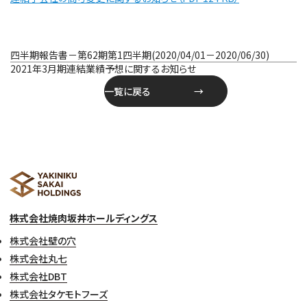
投
四半期報告書－第62期第1四半期(2020/04/01－2020/06/30)
稿
2021年3月期連結業績予想に関するお知らせ
ナ
一覧に戻る
ビ
ゲ
ー
シ
ョ
ン
株式会社焼肉坂井ホールディングス
株式会社壁の穴
株式会社丸七
株式会社DBT
株式会社タケモトフーズ