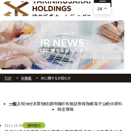
JA
IR NEWS
IRに関するお知らせ
TOP
IR情報
IRに関するお知らせ
一覧
お知らせ
決算短信
適時開示
有価証券報告書
電子公告
IR資料
株主情報
2011.10.30
適時開示