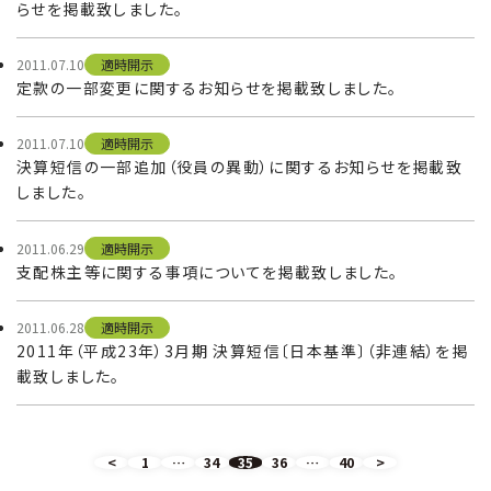
らせを掲載致しました。
2011.07.10
適時開示
定款の一部変更に関するお知らせを掲載致しました。
2011.07.10
適時開示
決算短信の一部追加（役員の異動）に関するお知らせを掲載致
しました。
2011.06.29
適時開示
支配株主等に関する事項についてを掲載致しました。
2011.06.28
適時開示
2011年（平成23年）3月期 決算短信〔日本基準〕（非連結）を掲
載致しました。
投
<
1
…
34
35
36
…
40
>
固
固
固
固
固
稿
定
定
定
定
定