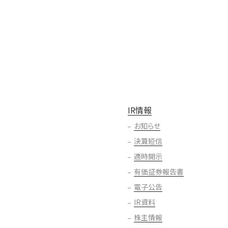
IR情報
お知らせ
決算短信
適時開示
有価証券報告書
電子公告
IR資料
株主情報