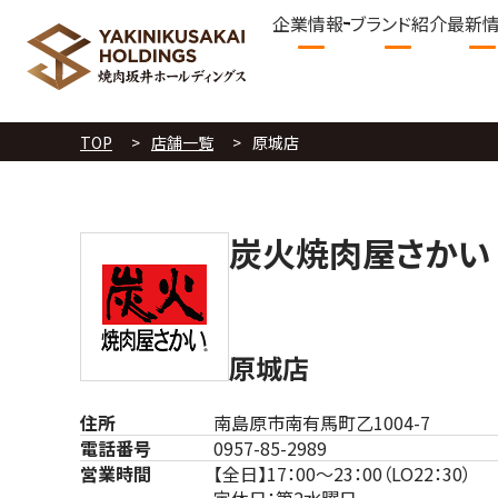
企業情報
ブランド紹介
最新
TOP
店舗一覧
原城店
炭火焼肉屋さかい
原城店
住所
南島原市南有馬町乙1004-7
電話番号
0957-85-2989
営業時間
【全日】17：00～23：00（LO22：30）
定休日：第2水曜日