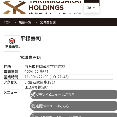
JA
TOP
店舗一覧
宮城白石店
平禄寿司
宮城白石店
住所
白石市福岡蔵本字西町22
電話番号
0224-22-5631
営業時間
11：00～22：00（L.O. 21：45）
アクセス
JR白石駅徒歩19分
国道4号線沿い
メニュー
グランドメニューはこちら
宅配メニューはこちら