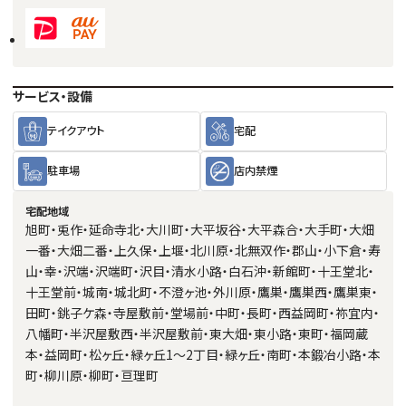
サービス・設備
テイクアウト
宅配
駐車場
店内禁煙
宅配地域
旭町・兎作・延命寺北・大川町・大平坂谷・大平森合・大手町・大畑
一番・大畑二番・上久保・上堰・北川原・北無双作・郡山・小下倉・寿
山・幸・沢端・沢端町・沢目・清水小路・白石沖・新館町・十王堂北・
十王堂前・城南・城北町・不澄ヶ池・外川原・鷹巣・鷹巣西・鷹巣東・
田町・銚子ケ森・寺屋敷前・堂場前・中町・長町・西益岡町・祢宜内・
八幡町・半沢屋敷西・半沢屋敷前・東大畑・東小路・東町・福岡蔵
本・益岡町・松ヶ丘・緑ヶ丘1～2丁目・緑ヶ丘・南町・本鍛冶小路・本
町・柳川原・柳町・亘理町