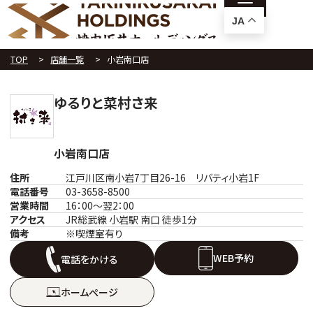
JA
TOP
店舗一覧
小岩南口店
ゆるりと菜村さ来
小岩南口店
住所
江戸川区南小岩7丁目26-16 リバティ小岩1F
電話番号
03-3658-8500
営業時間
16：00～翌2：00
アクセス
JR総武線 小岩駅 南口 徒歩1分
備考
※喫煙室有り
WEB予約
電話をかける
ホームぺージ