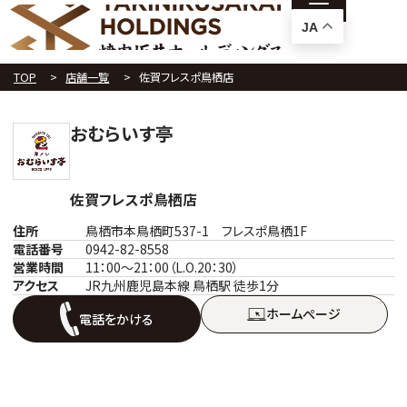
JA
TOP
店舗一覧
佐賀フレスポ鳥栖店
おむらいす亭
佐賀フレスポ鳥栖店
住所
鳥栖市本鳥栖町537-1 フレスポ鳥栖1F
電話番号
0942-82-8558
営業時間
11：00～21：00（L.O.20：30）
アクセス
JR九州鹿児島本線 鳥栖駅 徒歩1分
ホームぺージ
電話をかける