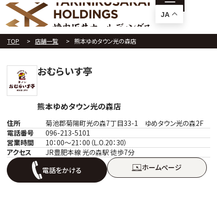
JA
TOP
店舗一覧
熊本ゆめタウン光の森店
おむらいす亭
熊本ゆめタウン光の森店
住所
菊池郡菊陽町光の森7丁目33-1 ゆめタウン光の森2F
電話番号
096-213-5101
営業時間
10：00～21：00（L.O.20：30）
アクセス
JR豊肥本線 光の森駅 徒歩7分
ホームぺージ
電話をかける