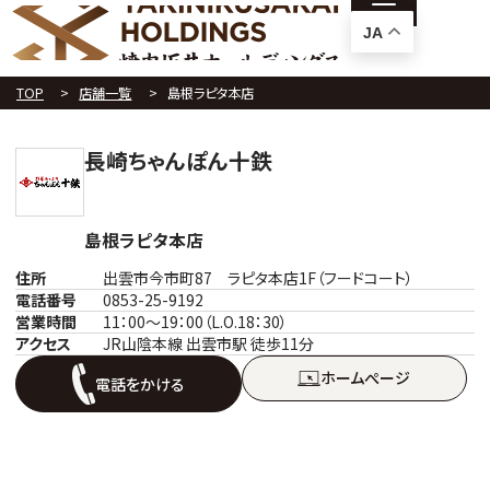
JA
TOP
店舗一覧
島根ラピタ本店
長崎ちゃんぽん十鉄
島根ラピタ本店
住所
出雲市今市町87 ラピタ本店1F（フードコート）
電話番号
0853-25-9192
営業時間
11：00～19：00（L.O.18：30）
アクセス
JR山陰本線 出雲市駅 徒歩11分
ホームぺージ
電話をかける