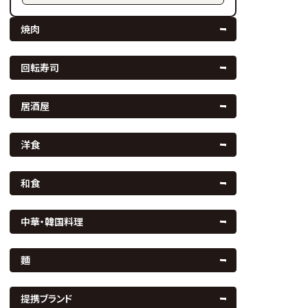
焼肉
回転寿司
居酒屋
洋食
和食
中華・韓国料理
麵
提携ブランド