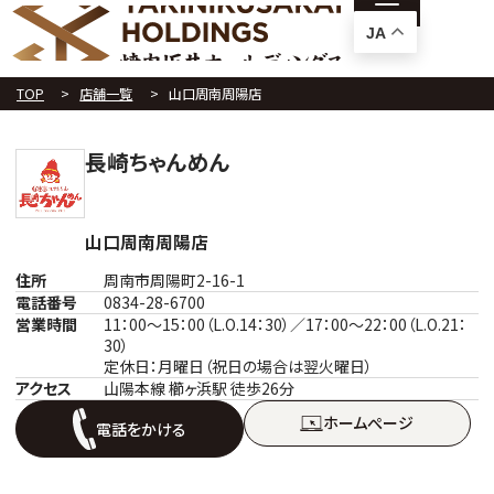
JA
TOP
店舗一覧
山口周南周陽店
長崎ちゃんめん
山口周南周陽店
住所
周南市周陽町2-16-1
電話番号
0834-28-6700
営業時間
11：00～15：00（L.O.14：30）／17：00～22：00（L.O.21：
30）
定休日：月曜日（祝日の場合は翌火曜日）
アクセス
山陽本線 櫛ヶ浜駅 徒歩26分
ホームぺージ
電話をかける